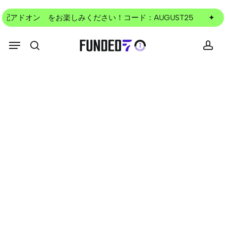
Skip
to
ドオン をお楽しみください！コード：AUGUST25
✦
全プ
main
content
Menu
search
acc