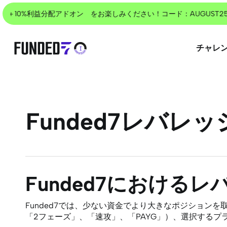
Skip
＋10%利益分配アドオン をお楽しみください！コード：AUGUST25
to
main
content
チャレ
Enterを押して検索、またはESCで戻る
Funded7レバレ
Funded7における
Funded7では、少ない資金でより大きなポジション
「2フェーズ」、「速攻」、「PAYG」）、選択するプラ