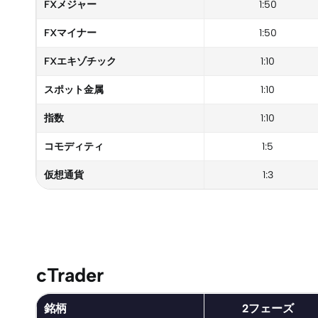
FXメジャー
1:50
FXマイナー
1:50
FXエキゾチック
1:10
スポット金属
1:10
指数
1:10
コモディティ
1:5
仮想通貨
1:3
cTrader
銘柄
2フェーズ