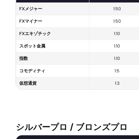
FXメジャー
1:50
FXマイナー
1:50
FXエキゾチック
1:10
スポット金属
1:10
指数
1:10
コモディティ
1:5
仮想通貨
1:3
シルバープロ / ブロンズプロ