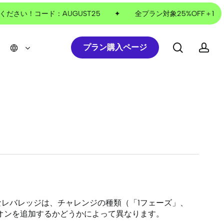
さい！コード：AUGUST25
✦
全プラン対象25%OFF＋10%
search
ac
プラン購入ページ
なレバレッジは、チャレンジの種類（「1フェーズ」、
アドオンを追加するかどうかによって異なります。