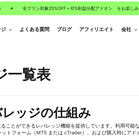
✦
全プラン対象25%OFF＋10%利益分配アドオン をお楽しみくだ
ンジ
よくある質問
ブログ
アフィリエイト
会社
ッジ一覧表
レバレッジの仕組み
を取ることができるレバレッジ機能を提供しています。利用可能
ットフォーム（MT5 または cTrader）、および購入時に