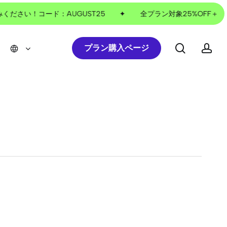
ださい！コード：AUGUST25
✦
全プラン対象25%OFF＋1
search
ac
プラン購入ページ