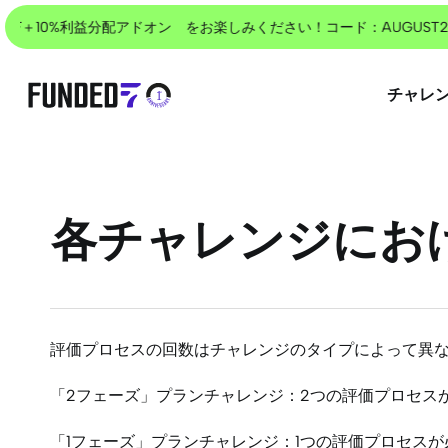
Skip
FF＋10%利益分配アドオン をお楽しみください！コード：AUGUST25
to
main
content
チャレ
Enterを押して検索、またはESCで戻る
各チャレンジにお
評価プロセスの回数はチャレンジのタイプによって異
「2フェーズ」プランチャレンジ：2つの評価プロセス
「1フェーズ」プランチャレンジ：1つの評価プロセスが